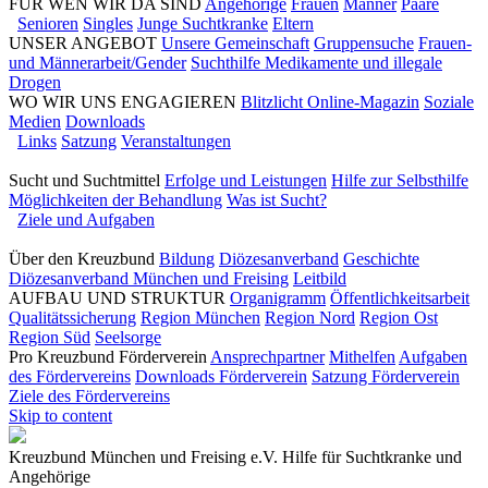
FÜR WEN WIR DA SIND
Angehörige
Frauen
Männer
Paare
Senioren
Singles
Junge Suchtkranke
Eltern
UNSER ANGEBOT
Unsere Gemeinschaft
Gruppensuche
Frauen-
und Männerarbeit/Gender
Suchthilfe Medikamente und illegale
Drogen
WO WIR UNS ENGAGIEREN
Blitzlicht Online-Magazin
Soziale
Medien
Downloads
Links
Satzung
Veranstaltungen
Sucht und Suchtmittel
Erfolge und Leistungen
Hilfe zur Selbsthilfe
Möglichkeiten der Behandlung
Was ist Sucht?
Ziele und Aufgaben
Über den Kreuzbund
Bildung
Diözesanverband
Geschichte
Diözesanverband München und Freising
Leitbild
AUFBAU UND STRUKTUR
Organigramm
Öffentlichkeitsarbeit
Qualitätssicherung
Region München
Region Nord
Region Ost
Region Süd
Seelsorge
Pro Kreuzbund Förderverein
Ansprechpartner
Mithelfen
Aufgaben
des Fördervereins
Downloads Förderverein
Satzung Förderverein
Ziele des Fördervereins
Skip to content
Kreuzbund München und Freising e.V.
Hilfe für Suchtkranke und
Angehörige