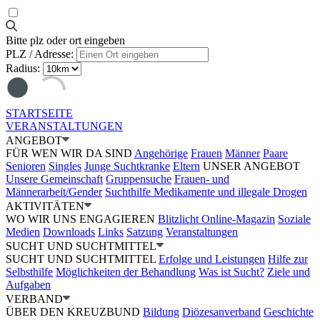
Bitte plz oder ort eingeben
PLZ / Adresse:
Radius:
STARTSEITE
VERANSTALTUNGEN
ANGEBOT
FÜR WEN WIR DA SIND
Angehörige
Frauen
Männer
Paare
Senioren
Singles
Junge Suchtkranke
Eltern
UNSER ANGEBOT
Unsere Gemeinschaft
Gruppensuche
Frauen- und
Männerarbeit/Gender
Suchthilfe Medikamente und illegale Drogen
AKTIVITÄTEN
WO WIR UNS ENGAGIEREN
Blitzlicht Online-Magazin
Soziale
Medien
Downloads
Links
Satzung
Veranstaltungen
SUCHT UND SUCHTMITTEL
SUCHT UND SUCHTMITTEL
Erfolge und Leistungen
Hilfe zur
Selbsthilfe
Möglichkeiten der Behandlung
Was ist Sucht?
Ziele und
Aufgaben
VERBAND
ÜBER DEN KREUZBUND
Bildung
Diözesanverband
Geschichte