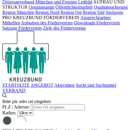
Diözesanverband München und Freising
Leitbild
AUFBAU UND
STRUKTUR
Organigramm
Öffentlichkeitsarbeit
Qualitätssicherung
Region München
Region Nord
Region Ost
Region Süd
Seelsorge
PRO KREUZBUND FÖRDERVEREIN
Ansprechpartner
Mithelfen
Aufgaben des Fördervereins
Downloads Förderverein
Satzung Förderverein
Ziele des Fördervereins
STARTSEITE
ANGEBOT
Aktivitäten
Sucht und Suchtmittel
VERBAND
Bitte plz oder ort eingeben
PLZ / Adresse:
Radius: