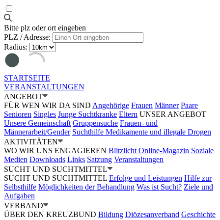
Bitte plz oder ort eingeben
PLZ / Adresse:
Radius:
STARTSEITE
VERANSTALTUNGEN
ANGEBOT
FÜR WEN WIR DA SIND
Angehörige
Frauen
Männer
Paare
Senioren
Singles
Junge Suchtkranke
Eltern
UNSER ANGEBOT
Unsere Gemeinschaft
Gruppensuche
Frauen- und
Männerarbeit/Gender
Suchthilfe Medikamente und illegale Drogen
AKTIVITÄTEN
WO WIR UNS ENGAGIEREN
Blitzlicht Online-Magazin
Soziale
Medien
Downloads
Links
Satzung
Veranstaltungen
SUCHT UND SUCHTMITTEL
SUCHT UND SUCHTMITTEL
Erfolge und Leistungen
Hilfe zur
Selbsthilfe
Möglichkeiten der Behandlung
Was ist Sucht?
Ziele und
Aufgaben
VERBAND
ÜBER DEN KREUZBUND
Bildung
Diözesanverband
Geschichte