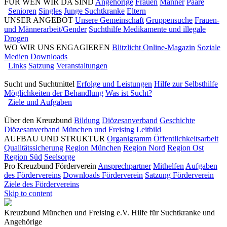
FÜR WEN WIR DA SIND
Angehörige
Frauen
Männer
Paare
Senioren
Singles
Junge Suchtkranke
Eltern
UNSER ANGEBOT
Unsere Gemeinschaft
Gruppensuche
Frauen-
und Männerarbeit/Gender
Suchthilfe Medikamente und illegale
Drogen
WO WIR UNS ENGAGIEREN
Blitzlicht Online-Magazin
Soziale
Medien
Downloads
Links
Satzung
Veranstaltungen
Sucht und Suchtmittel
Erfolge und Leistungen
Hilfe zur Selbsthilfe
Möglichkeiten der Behandlung
Was ist Sucht?
Ziele und Aufgaben
Über den Kreuzbund
Bildung
Diözesanverband
Geschichte
Diözesanverband München und Freising
Leitbild
AUFBAU UND STRUKTUR
Organigramm
Öffentlichkeitsarbeit
Qualitätssicherung
Region München
Region Nord
Region Ost
Region Süd
Seelsorge
Pro Kreuzbund Förderverein
Ansprechpartner
Mithelfen
Aufgaben
des Fördervereins
Downloads Förderverein
Satzung Förderverein
Ziele des Fördervereins
Skip to content
Kreuzbund München und Freising e.V.
Hilfe für Suchtkranke und
Angehörige