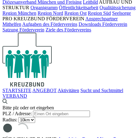
Diözesanverband München und Freising
Leitbild
AUFBAU UND
STRUKTUR
Organigramm
Öffentlichkeitsarbeit
Qualitätssicherung
Region München
Region Nord
Region Ost
Region Süd
Seelsorge
PRO KREUZBUND FÖRDERVEREIN
Ansprechpartner
Mithelfen
Aufgaben des Fördervereins
Downloads Förderverein
Satzung Förderverein
Ziele des Fördervereins
STARTSEITE
ANGEBOT
Aktivitäten
Sucht und Suchtmittel
VERBAND
Bitte plz oder ort eingeben
PLZ / Adresse:
Radius: