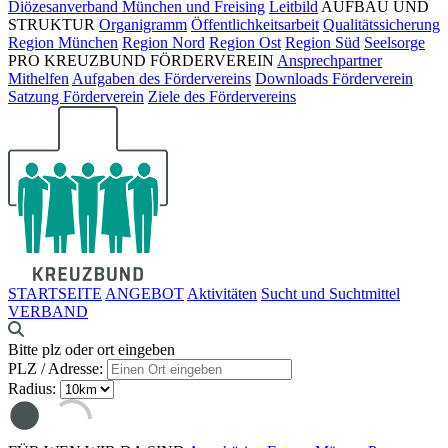
Diözesanverband München und Freising
Leitbild
AUFBAU UND
STRUKTUR
Organigramm
Öffentlichkeitsarbeit
Qualitätssicherung
Region München
Region Nord
Region Ost
Region Süd
Seelsorge
PRO KREUZBUND FÖRDERVEREIN
Ansprechpartner
Mithelfen
Aufgaben des Fördervereins
Downloads Förderverein
Satzung Förderverein
Ziele des Fördervereins
STARTSEITE
ANGEBOT
Aktivitäten
Sucht und Suchtmittel
VERBAND
Bitte plz oder ort eingeben
PLZ / Adresse:
Radius: