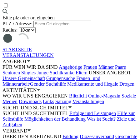
Bitte plz oder ort eingeben
PLZ / Adresse:
Radius:
STARTSEITE
VERANSTALTUNGEN
ANGEBOT
FÜR WEN WIR DA SIND
Angehörige
Frauen
Männer
Paare
Senioren
Singles
Junge Suchtkranke
Eltern
UNSER ANGEBOT
Unsere Gemeinschaft
Gruppensuche
Frauen- und
Männerarbeit/Gender
Suchthilfe Medikamente und illegale Drogen
AKTIVITÄTEN
WO WIR UNS ENGAGIEREN
Blitzlicht Online-Magazin
Soziale
Medien
Downloads
Links
Satzung
Veranstaltungen
SUCHT UND SUCHTMITTEL
SUCHT UND SUCHTMITTEL
Erfolge und Leistungen
Hilfe zur
Selbsthilfe
Möglichkeiten der Behandlung
Was ist Sucht?
Ziele und
Aufgaben
VERBAND
ÜBER DEN KREUZBUND
Bildung
Diözesanverband
Geschichte