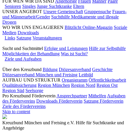
FÜR WEN WIR DA SIND
Angehörige
Frauen
Männer
Paare
Senioren
Singles
Junge Suchtkranke
Eltern
UNSER ANGEBOT
Unsere Gemeinschaft
Gruppensuche
Frauen-
und Männerarbeit/Gender
Suchthilfe Medikamente und illegale
Drogen
WO WIR UNS ENGAGIEREN
Blitzlicht Online-Magazin
Soziale
Medien
Downloads
Links
Satzung
Veranstaltungen
Sucht und Suchtmittel
Erfolge und Leistungen
Hilfe zur Selbsthilfe
Möglichkeiten der Behandlung
Was ist Sucht?
Ziele und Aufgaben
Über den Kreuzbund
Bildung
Diözesanverband
Geschichte
Diözesanverband München und Freising
Leitbild
AUFBAU UND STRUKTUR
Organigramm
Öffentlichkeitsarbeit
Qualitätssicherung
Region München
Region Nord
Region Ost
Region Süd
Seelsorge
Pro Kreuzbund Förderverein
Ansprechpartner
Mithelfen
Aufgaben
des Fördervereins
Downloads Förderverein
Satzung Förderverein
Ziele des Fördervereins
Skip to content
Kreuzbund München und Freising e.V.
Hilfe für Suchtkranke und
Angehörige