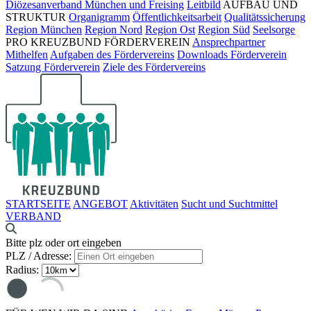
Diözesanverband München und Freising
Leitbild
AUFBAU UND
STRUKTUR
Organigramm
Öffentlichkeitsarbeit
Qualitätssicherung
Region München
Region Nord
Region Ost
Region Süd
Seelsorge
PRO KREUZBUND FÖRDERVEREIN
Ansprechpartner
Mithelfen
Aufgaben des Fördervereins
Downloads Förderverein
Satzung Förderverein
Ziele des Fördervereins
STARTSEITE
ANGEBOT
Aktivitäten
Sucht und Suchtmittel
VERBAND
Bitte plz oder ort eingeben
PLZ / Adresse:
Radius: