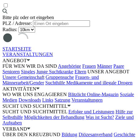
Bitte plz oder ort eingeben
PLZ / Adresse:
Radius:
STARTSEITE
VERANSTALTUNGEN
ANGEBOT
FÜR WEN WIR DA SIND
Angehörige
Frauen
Männer
Paare
Senioren
Singles
Junge Suchtkranke
Eltern
UNSER ANGEBOT
Unsere Gemeinschaft
Gruppensuche
Frauen- und
Männerarbeit/Gender
Suchthilfe Medikamente und illegale Drogen
AKTIVITÄTEN
WO WIR UNS ENGAGIEREN
Blitzlicht Online-Magazin
Soziale
Medien
Downloads
Links
Satzung
Veranstaltungen
SUCHT UND SUCHTMITTEL
SUCHT UND SUCHTMITTEL
Erfolge und Leistungen
Hilfe zur
Selbsthilfe
Möglichkeiten der Behandlung
Was ist Sucht?
Ziele und
Aufgaben
VERBAND
ÜBER DEN KREUZBUND
Bildung
Diözesanverband
Geschichte