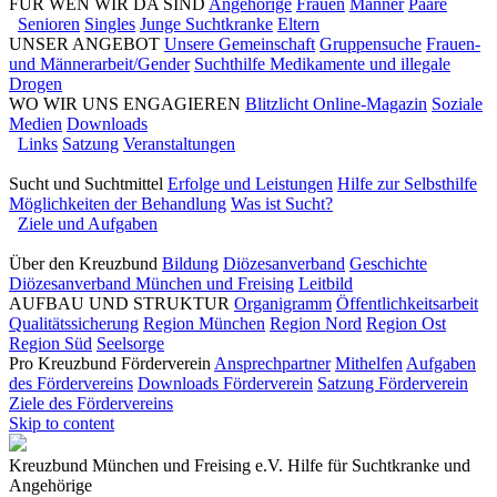
FÜR WEN WIR DA SIND
Angehörige
Frauen
Männer
Paare
Senioren
Singles
Junge Suchtkranke
Eltern
UNSER ANGEBOT
Unsere Gemeinschaft
Gruppensuche
Frauen-
und Männerarbeit/Gender
Suchthilfe Medikamente und illegale
Drogen
WO WIR UNS ENGAGIEREN
Blitzlicht Online-Magazin
Soziale
Medien
Downloads
Links
Satzung
Veranstaltungen
Sucht und Suchtmittel
Erfolge und Leistungen
Hilfe zur Selbsthilfe
Möglichkeiten der Behandlung
Was ist Sucht?
Ziele und Aufgaben
Über den Kreuzbund
Bildung
Diözesanverband
Geschichte
Diözesanverband München und Freising
Leitbild
AUFBAU UND STRUKTUR
Organigramm
Öffentlichkeitsarbeit
Qualitätssicherung
Region München
Region Nord
Region Ost
Region Süd
Seelsorge
Pro Kreuzbund Förderverein
Ansprechpartner
Mithelfen
Aufgaben
des Fördervereins
Downloads Förderverein
Satzung Förderverein
Ziele des Fördervereins
Skip to content
Kreuzbund München und Freising e.V.
Hilfe für Suchtkranke und
Angehörige