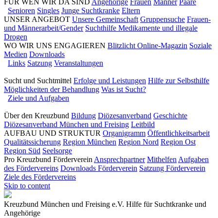
FÜR WEN WIR DA SIND
Angehörige
Frauen
Männer
Paare
Senioren
Singles
Junge Suchtkranke
Eltern
UNSER ANGEBOT
Unsere Gemeinschaft
Gruppensuche
Frauen-
und Männerarbeit/Gender
Suchthilfe Medikamente und illegale
Drogen
WO WIR UNS ENGAGIEREN
Blitzlicht Online-Magazin
Soziale
Medien
Downloads
Links
Satzung
Veranstaltungen
Sucht und Suchtmittel
Erfolge und Leistungen
Hilfe zur Selbsthilfe
Möglichkeiten der Behandlung
Was ist Sucht?
Ziele und Aufgaben
Über den Kreuzbund
Bildung
Diözesanverband
Geschichte
Diözesanverband München und Freising
Leitbild
AUFBAU UND STRUKTUR
Organigramm
Öffentlichkeitsarbeit
Qualitätssicherung
Region München
Region Nord
Region Ost
Region Süd
Seelsorge
Pro Kreuzbund Förderverein
Ansprechpartner
Mithelfen
Aufgaben
des Fördervereins
Downloads Förderverein
Satzung Förderverein
Ziele des Fördervereins
Skip to content
Kreuzbund München und Freising e.V.
Hilfe für Suchtkranke und
Angehörige