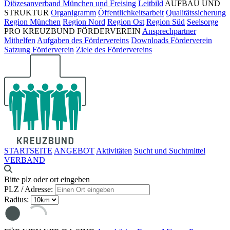
Diözesanverband München und Freising
Leitbild
AUFBAU UND
STRUKTUR
Organigramm
Öffentlichkeitsarbeit
Qualitätssicherung
Region München
Region Nord
Region Ost
Region Süd
Seelsorge
PRO KREUZBUND FÖRDERVEREIN
Ansprechpartner
Mithelfen
Aufgaben des Fördervereins
Downloads Förderverein
Satzung Förderverein
Ziele des Fördervereins
STARTSEITE
ANGEBOT
Aktivitäten
Sucht und Suchtmittel
VERBAND
Bitte plz oder ort eingeben
PLZ / Adresse:
Radius: