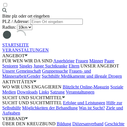
Bitte plz oder ort eingeben
PLZ / Adresse:
Radius:
STARTSEITE
VERANSTALTUNGEN
ANGEBOT
FÜR WEN WIR DA SIND
Angehörige
Frauen
Männer
Paare
Senioren
Singles
Junge Suchtkranke
Eltern
UNSER ANGEBOT
Unsere Gemeinschaft
Gruppensuche
Frauen- und
Männerarbeit/Gender
Suchthilfe Medikamente und illegale Drogen
AKTIVITÄTEN
WO WIR UNS ENGAGIEREN
Blitzlicht Online-Magazin
Soziale
Medien
Downloads
Links
Satzung
Veranstaltungen
SUCHT UND SUCHTMITTEL
SUCHT UND SUCHTMITTEL
Erfolge und Leistungen
Hilfe zur
Selbsthilfe
Möglichkeiten der Behandlung
Was ist Sucht?
Ziele und
Aufgaben
VERBAND
ÜBER DEN KREUZBUND
Bildung
Diözesanverband
Geschichte